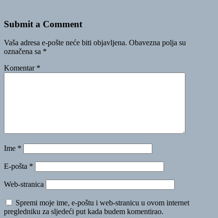
Submit a Comment
Vaša adresa e-pošte neće biti objavljena.
Obavezna polja su
označena sa
*
Komentar
*
Ime
*
E-pošta
*
Web-stranica
Spremi moje ime, e-poštu i web-stranicu u ovom internet
pregledniku za sljedeći put kada budem komentirao.