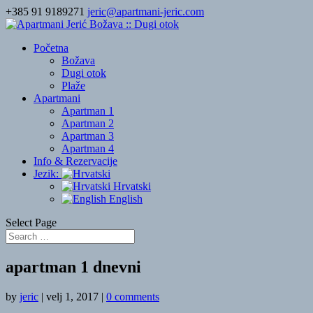
+385 91 9189271
jeric@apartmani-jeric.com
Početna
Božava
Dugi otok
Plaže
Apartmani
Apartman 1
Apartman 2
Apartman 3
Apartman 4
Info & Rezervacije
Jezik:
Hrvatski
English
Select Page
apartman 1 dnevni
by
jeric
|
velj 1, 2017
|
0 comments