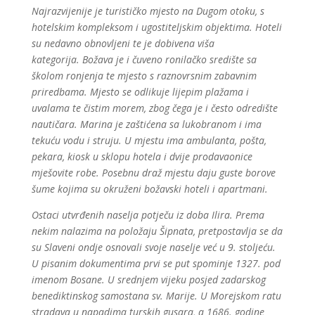
Najrazvijenije je turističko mjesto na Dugom otoku, s
hotelskim kompleksom i ugostiteljskim objektima. Hoteli
su nedavno obnovljeni te je dobivena viša
kategorija. Božava je i čuveno ronilačko središte sa
školom ronjenja te mjesto s raznovrsnim zabavnim
priredbama. Mjesto se odlikuje lijepim plažama i
uvalama te čistim morem, zbog čega je i često odredište
nautičara. Marina je zaštićena sa lukobranom i ima
tekuću vodu i struju. U mjestu ima ambulanta, pošta,
pekara, kiosk u sklopu hotela i dvije prodavaonice
mješovite robe. Posebnu draž mjestu daju guste borove
šume kojima su okruženi božavski hoteli i apartmani.
Ostaci utvrđenih naselja potječu iz doba Ilira. Prema
nekim nalazima na položaju Šipnata, pretpostavlja se da
su Slaveni ondje osnovali svoje naselje već u 9. stoljeću.
U pisanim dokumentima prvi se put spominje 1327. pod
imenom Bosane. U srednjem vijeku posjed zadarskog
benediktinskog samostana sv. Marije. U Morejskom ratu
stradava u napadima turskih gusara, a 1686. godine