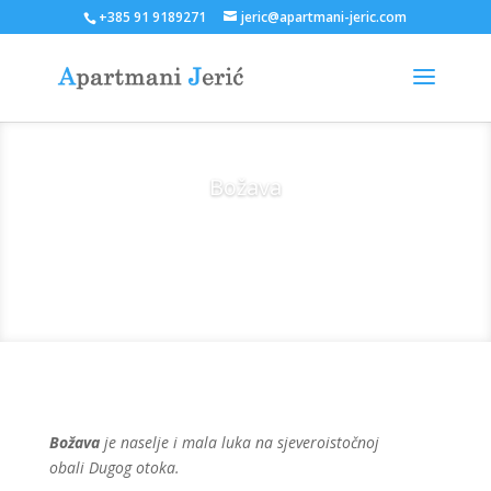
+385 91 9189271
jeric@apartmani-jeric.com
Božava
O Božavi
Božava
je naselje i mala luka na sjeveroistočnoj
obali Dugog otoka.