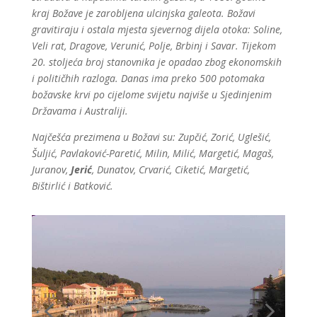
kraj Božave je zarobljena ulcinjska galeota. Božavi
gravitiraju i ostala mjesta sjevernog dijela otoka: Soline,
Veli rat, Dragove, Verunić, Polje, Brbinj i Savar. Tijekom
20. stoljeća broj stanovnika je opadao zbog ekonomskih
i političhih razloga. Danas ima preko 500 potomaka
božavske krvi po cijelome svijetu najviše u Sjedinjenim
Državama i Australiji.
Najčešća prezimena u Božavi su: Zupčić, Zorić, Uglešić,
Šuljić, Pavlaković-Paretić, Milin, Milić, Margetić, Magaš,
Juranov,
Jerić
, Dunatov, Crvarić, Ciketić, Margetić,
Bištirlić i Batković.